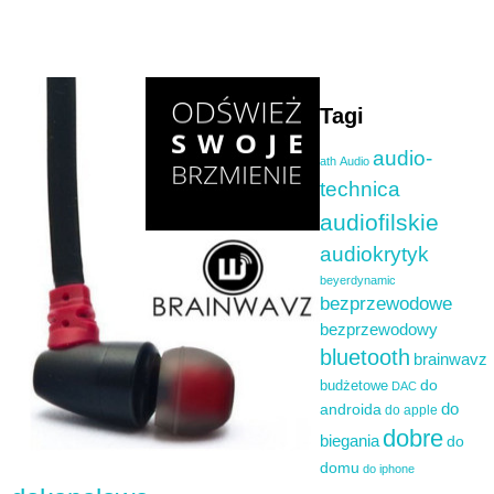
Tagi
audio-
ath
Audio
technica
audiofilskie
audiokrytyk
beyerdynamic
bezprzewodowe
bezprzewodowy
bluetooth
brainwavz
do
budżetowe
DAC
do
androida
do apple
dobre
biegania
do
domu
do iphone