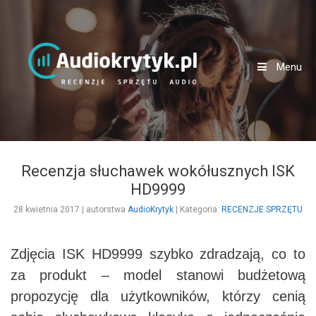
Przejdź do zawartości
Menu
Recenzja słuchawek wokółusznych ISK
HD9999
28 kwietnia 2017
|
autorstwa
AudioKrytyk
| Kategoria:
Categories
RECENZJE SPRZĘTU
Zdjęcia ISK HD9999 szybko zdradzają, co to
za produkt – model stanowi budżetową
propozycję dla użytkowników, którzy cenią