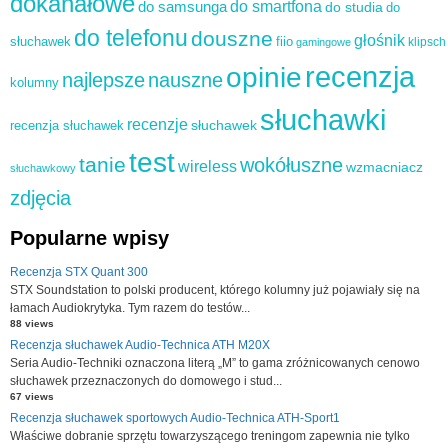
dokanałowe
do samsunga
do smartfona
do studia
do
do telefonu
douszne
głośnik
słuchawek
fiio
klipsch
gamingowe
recenzja
opinie
najlepsze
nauszne
kolumny
słuchawki
recenzje
słuchawek
recenzja słuchawek
test
tanie
wokółuszne
wireless
wzmacniacz
słuchawkowy
zdjęcia
Popularne wpisy
Recenzja STX Quant 300
STX Soundstation to polski producent, którego kolumny już pojawiały się na
łamach Audiokrytyka. Tym razem do testów...
88 views
Recenzja słuchawek Audio-Technica ATH M20X
Seria Audio-Techniki oznaczona literą „M” to gama zróżnicowanych cenowo
słuchawek przeznaczonych do domowego i stud...
67 views
Recenzja słuchawek sportowych Audio-Technica ATH-Sport1
Właściwe dobranie sprzętu towarzyszącego treningom zapewnia nie tylko