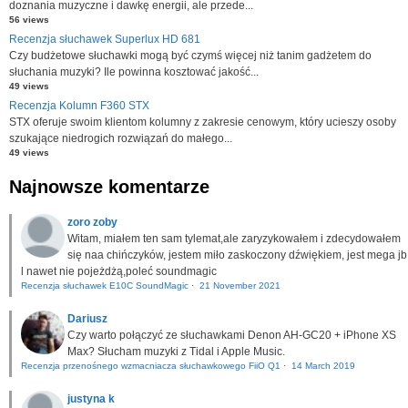
doznania muzyczne i dawkę energii, ale przede...
56 views
Recenzja słuchawek Superlux HD 681
Czy budżetowe słuchawki mogą być czymś więcej niż tanim gadżetem do
słuchania muzyki? Ile powinna kosztować jakość...
49 views
Recenzja Kolumn F360 STX
STX oferuje swoim klientom kolumny z zakresie cenowym, który ucieszy osoby
szukające niedrogich rozwiązań do małego...
49 views
Najnowsze komentarze
zoro zoby
Witam, miałem ten sam tylemat,ale zaryzykowałem i zdecydowałem
się naa chińczyków, jestem miło zaskoczony dźwiękiem, jest mega jb
l nawet nie pojeżdżą,poleć soundmagic
Recenzja słuchawek E10C SoundMagic
·
21 November 2021
Dariusz
Czy warto połączyć ze słuchawkami Denon AH-GC20 + iPhone XS
Max? Słucham muzyki z Tidal i Apple Music.
Recenzja przenośnego wzmacniacza słuchawkowego FiiO Q1
·
14 March 2019
justyna k