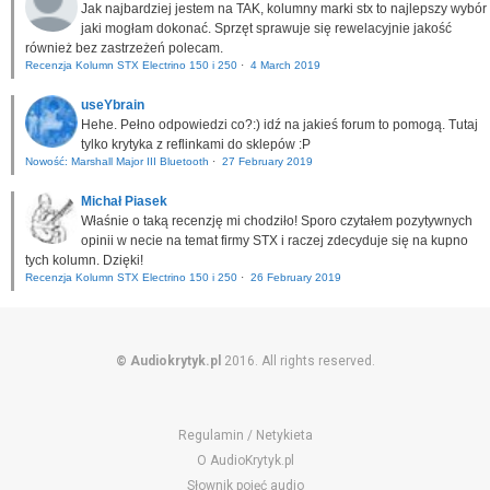
Jak najbardziej jestem na TAK, kolumny marki stx to najlepszy wybór
jaki mogłam dokonać. Sprzęt sprawuje się rewelacyjnie jakość
również bez zastrzeżeń polecam.
Recenzja Kolumn STX Electrino 150 i 250
·
4 March 2019
useYbrain
Hehe. Pełno odpowiedzi co?:) idź na jakieś forum to pomogą. Tutaj
tylko krytyka z reflinkami do sklepów :P
Nowość: Marshall Major III Bluetooth
·
27 February 2019
Michał Piasek
Właśnie o taką recenzję mi chodziło! Sporo czytałem pozytywnych
opinii w necie na temat firmy STX i raczej zdecyduje się na kupno
tych kolumn. Dzięki!
Recenzja Kolumn STX Electrino 150 i 250
·
26 February 2019
© Audiokrytyk.pl
2016. All rights reserved.
Regulamin / Netykieta
O AudioKrytyk.pl
Słownik pojęć audio