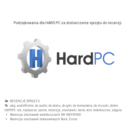
Podziękowania dla HARD.PC za dostarczenie sprzętu do recenzji
Categories
RECENZJE SPRZĘTU
Tags
akg
,
audiofilskie
,
do audio
,
do domu
,
do gier
,
do komputera
,
do muzyki
,
dobre
,
hd9999
,
isk
,
najlepsze
,
opinie
,
recenzja
,
słuchawki
,
tanie
,
test
,
wokółuszne
,
zdjęcia
Nawigacja wpisów
Recenzja słuchawek wokółusznych ISK MDH9000
Recenzja słuchawek dokanałowych Rock Zircon